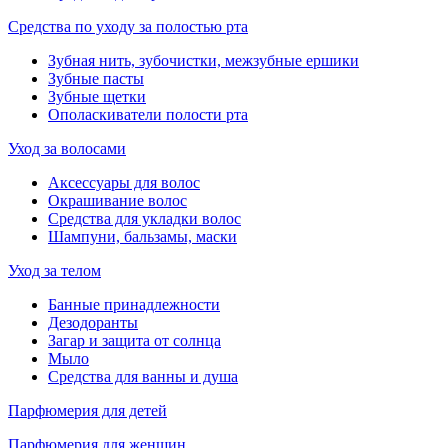
Средства по уходу за полостью рта
Зубная нить, зубочистки, межзубные ершики
Зубные пасты
Зубные щетки
Ополаскиватели полости рта
Уход за волосами
Аксессуары для волос
Окрашивание волос
Средства для укладки волос
Шампуни, бальзамы, маски
Уход за телом
Банные принадлежности
Дезодоранты
Загар и защита от солнца
Мыло
Средства для ванны и душа
Парфюмерия для детей
Парфюмерия для женщин