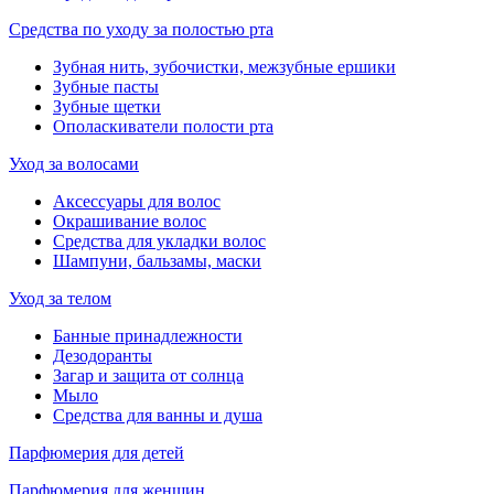
Средства по уходу за полостью рта
Зубная нить, зубочистки, межзубные ершики
Зубные пасты
Зубные щетки
Ополаскиватели полости рта
Уход за волосами
Аксессуары для волос
Окрашивание волос
Средства для укладки волос
Шампуни, бальзамы, маски
Уход за телом
Банные принадлежности
Дезодоранты
Загар и защита от солнца
Мыло
Средства для ванны и душа
Парфюмерия для детей
Парфюмерия для женщин