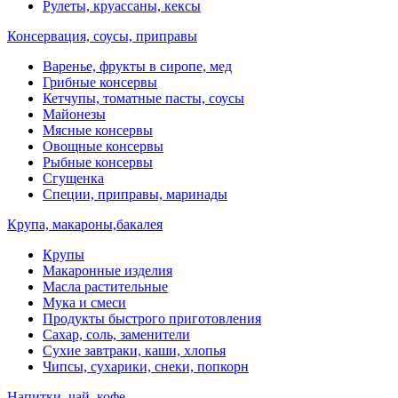
Рулеты, круассаны, кексы
Консервация, соусы, приправы
Варенье, фрукты в сиропе, мед
Грибные консервы
Кетчупы, томатные пасты, соусы
Майонезы
Мясные консервы
Овощные консервы
Рыбные консервы
Сгущенка
Специи, приправы, маринады
Крупа, макароны,бакалея
Крупы
Макаронные изделия
Масла растительные
Мука и смеси
Продукты быстрого приготовления
Сахар, соль, заменители
Сухие завтраки, каши, хлопья
Чипсы, сухарики, снеки, попкорн
Напитки, чай, кофе