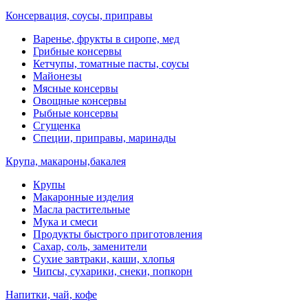
Консервация, соусы, приправы
Варенье, фрукты в сиропе, мед
Грибные консервы
Кетчупы, томатные пасты, соусы
Майонезы
Мясные консервы
Овощные консервы
Рыбные консервы
Сгущенка
Специи, приправы, маринады
Крупа, макароны,бакалея
Крупы
Макаронные изделия
Масла растительные
Мука и смеси
Продукты быстрого приготовления
Сахар, соль, заменители
Сухие завтраки, каши, хлопья
Чипсы, сухарики, снеки, попкорн
Напитки, чай, кофе