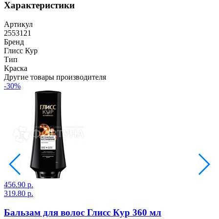
Характеристики
Артикул
2553121
Бренд
Глисс Кур
Тип
Краска
Другие товары производителя
-30%
456.90 р.
4
319.80 р.
3
Бальзам для волос Глисс Кур 360 мл