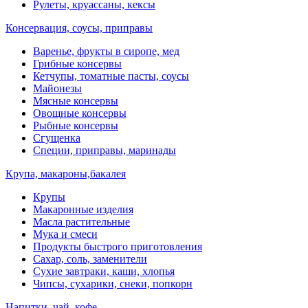
Рулеты, круассаны, кексы
Консервация, соусы, приправы
Варенье, фрукты в сиропе, мед
Грибные консервы
Кетчупы, томатные пасты, соусы
Майонезы
Мясные консервы
Овощные консервы
Рыбные консервы
Сгущенка
Специи, приправы, маринады
Крупа, макароны,бакалея
Крупы
Макаронные изделия
Масла растительные
Мука и смеси
Продукты быстрого приготовления
Сахар, соль, заменители
Сухие завтраки, каши, хлопья
Чипсы, сухарики, снеки, попкорн
Напитки, чай, кофе