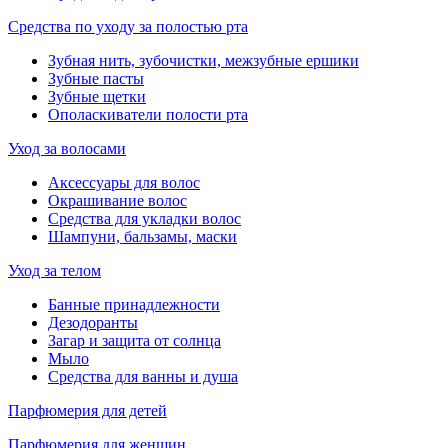
Средства по уходу за полостью рта
Зубная нить, зубочистки, межзубные ершики
Зубные пасты
Зубные щетки
Ополаскиватели полости рта
Уход за волосами
Аксессуары для волос
Окрашивание волос
Средства для укладки волос
Шампуни, бальзамы, маски
Уход за телом
Банные принадлежности
Дезодоранты
Загар и защита от солнца
Мыло
Средства для ванны и душа
Парфюмерия для детей
Парфюмерия для женщин