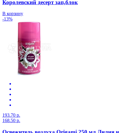
Королевский десерт зап,блок
В корзину
-13%
193.70 р.
168.50 р.
Освежитель воздуха Origami 250 мл Лилия и