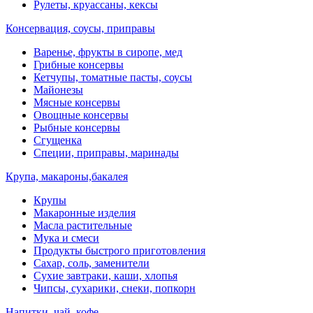
Рулеты, круассаны, кексы
Консервация, соусы, приправы
Варенье, фрукты в сиропе, мед
Грибные консервы
Кетчупы, томатные пасты, соусы
Майонезы
Мясные консервы
Овощные консервы
Рыбные консервы
Сгущенка
Специи, приправы, маринады
Крупа, макароны,бакалея
Крупы
Макаронные изделия
Масла растительные
Мука и смеси
Продукты быстрого приготовления
Сахар, соль, заменители
Сухие завтраки, каши, хлопья
Чипсы, сухарики, снеки, попкорн
Напитки, чай, кофе