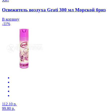
Хит
Освежитель воздуха Grati 300 мл Морской бриз
В корзину
-11%
112.10 р.
99.80 р.