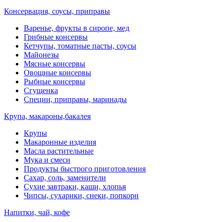
Консервация, соусы, приправы
Варенье, фрукты в сиропе, мед
Грибные консервы
Кетчупы, томатные пасты, соусы
Майонезы
Мясные консервы
Овощные консервы
Рыбные консервы
Сгущенка
Специи, приправы, маринады
Крупа, макароны,бакалея
Крупы
Макаронные изделия
Масла растительные
Мука и смеси
Продукты быстрого приготовления
Сахар, соль, заменители
Сухие завтраки, каши, хлопья
Чипсы, сухарики, снеки, попкорн
Напитки, чай, кофе