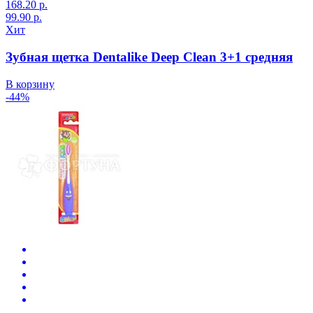
168.20 р.
99.90 р.
Хит
Зубная щетка Dentalike Deep Clean 3+1 средняя
В корзину
-44%