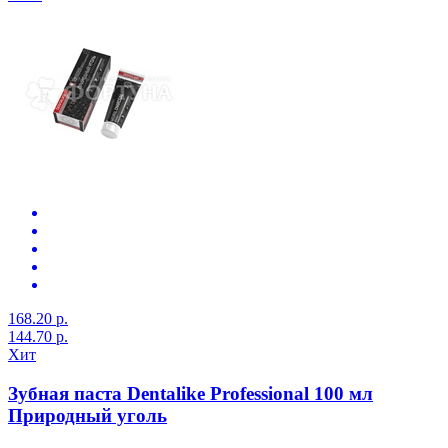
168.20 р.
144.70 р.
Хит
Зубная паста Dentalike Professional 100 мл
Природный уголь