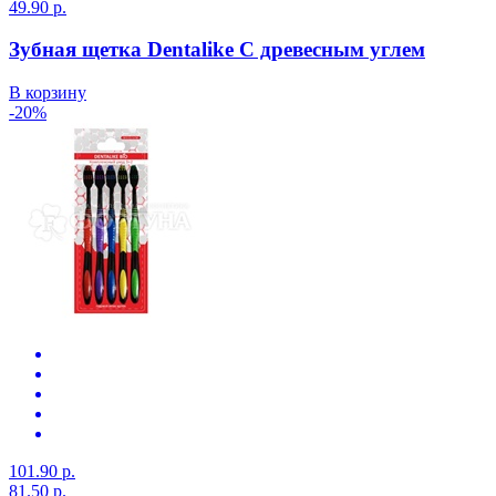
49.90 р.
Зубная щетка Dentalike С древесным углем
В корзину
-20%
101.90 р.
81.50 р.