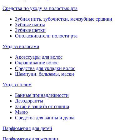
Средства по уходу за полостью рта
Зубная нить, зубочистки, межзубные ершики
Зубные пасты
Зубные щетки
Ополаскиватели полости рта
Уход за волосами
Аксессуары для волос
Окрашивание волос
Средства для укладки волос
Шампуни, бальзамы, маски
Уход за телом
Банные принадлежности
Дезодоранты
Загар и защита от солнца
Мыло
Средства для ванны и душа
Парфюмерия для детей
Парфюмерия для женщин