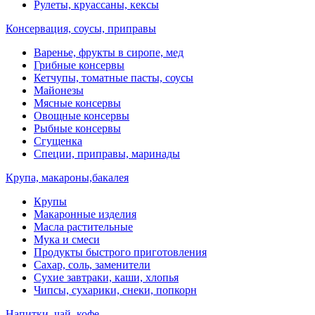
Рулеты, круассаны, кексы
Консервация, соусы, приправы
Варенье, фрукты в сиропе, мед
Грибные консервы
Кетчупы, томатные пасты, соусы
Майонезы
Мясные консервы
Овощные консервы
Рыбные консервы
Сгущенка
Специи, приправы, маринады
Крупа, макароны,бакалея
Крупы
Макаронные изделия
Масла растительные
Мука и смеси
Продукты быстрого приготовления
Сахар, соль, заменители
Сухие завтраки, каши, хлопья
Чипсы, сухарики, снеки, попкорн
Напитки, чай, кофе