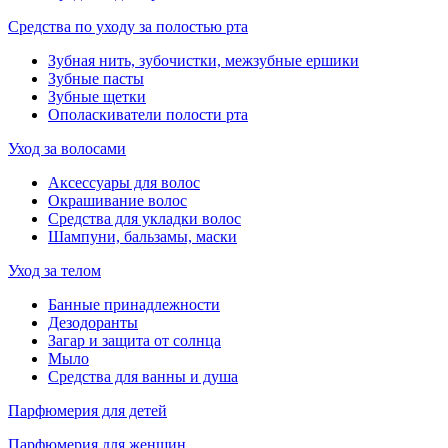
Средства по уходу за полостью рта
Зубная нить, зубочистки, межзубные ершики
Зубные пасты
Зубные щетки
Ополаскиватели полости рта
Уход за волосами
Аксессуары для волос
Окрашивание волос
Средства для укладки волос
Шампуни, бальзамы, маски
Уход за телом
Банные принадлежности
Дезодоранты
Загар и защита от солнца
Мыло
Средства для ванны и душа
Парфюмерия для детей
Парфюмерия для женщин