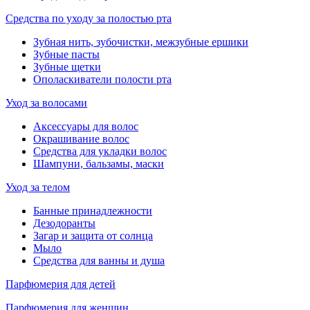
Средства по уходу за полостью рта
Зубная нить, зубочистки, межзубные ершики
Зубные пасты
Зубные щетки
Ополаскиватели полости рта
Уход за волосами
Аксессуары для волос
Окрашивание волос
Средства для укладки волос
Шампуни, бальзамы, маски
Уход за телом
Банные принадлежности
Дезодоранты
Загар и защита от солнца
Мыло
Средства для ванны и душа
Парфюмерия для детей
Парфюмерия для женщин