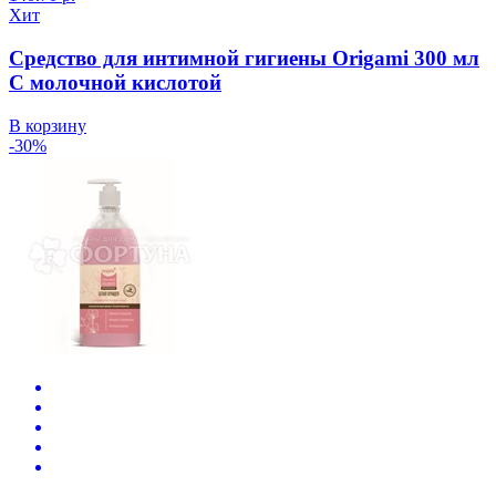
Хит
Средство для интимной гигиены Origami 300 мл
С молочной кислотой
В корзину
-30%