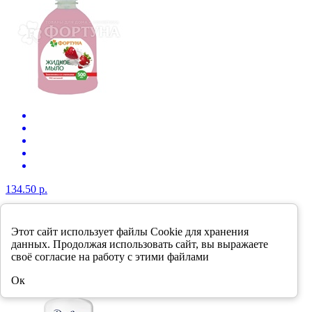
134.50 р.
Жидкое мыло Фортуна 500 мл Земляника со
сливками
Этот сайт использует файлы Cookie для хранения
данных. Продолжая использовать сайт, вы выражаете
своё согласие на работу с этими файлами
В корзину
Ок