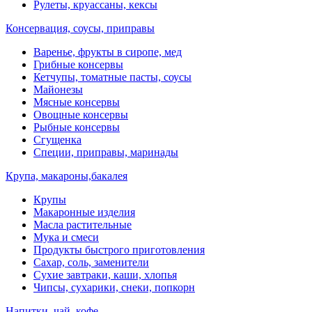
Рулеты, круассаны, кексы
Консервация, соусы, приправы
Варенье, фрукты в сиропе, мед
Грибные консервы
Кетчупы, томатные пасты, соусы
Майонезы
Мясные консервы
Овощные консервы
Рыбные консервы
Сгущенка
Специи, приправы, маринады
Крупа, макароны,бакалея
Крупы
Макаронные изделия
Масла растительные
Мука и смеси
Продукты быстрого приготовления
Сахар, соль, заменители
Сухие завтраки, каши, хлопья
Чипсы, сухарики, снеки, попкорн
Напитки, чай, кофе