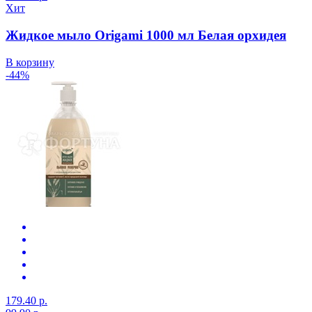
Хит
Жидкое мыло Origami 1000 мл Белая орхидея
В корзину
-44%
179.40 р.