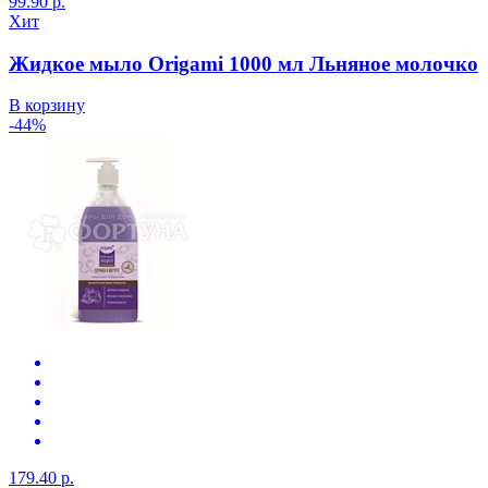
99.90 р.
Хит
Жидкое мыло Origami 1000 мл Льняное молочко
В корзину
-44%
179.40 р.