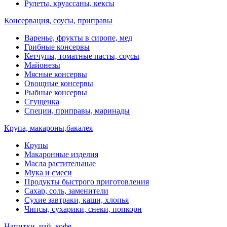
Рулеты, круассаны, кексы
Консервация, соусы, приправы
Варенье, фрукты в сиропе, мед
Грибные консервы
Кетчупы, томатные пасты, соусы
Майонезы
Мясные консервы
Овощные консервы
Рыбные консервы
Сгущенка
Специи, приправы, маринады
Крупа, макароны,бакалея
Крупы
Макаронные изделия
Масла растительные
Мука и смеси
Продукты быстрого приготовления
Сахар, соль, заменители
Сухие завтраки, каши, хлопья
Чипсы, сухарики, снеки, попкорн
Напитки, чай, кофе