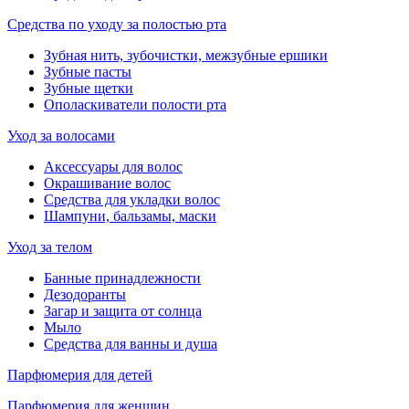
Средства по уходу за полостью рта
Зубная нить, зубочистки, межзубные ершики
Зубные пасты
Зубные щетки
Ополаскиватели полости рта
Уход за волосами
Аксессуары для волос
Окрашивание волос
Средства для укладки волос
Шампуни, бальзамы, маски
Уход за телом
Банные принадлежности
Дезодоранты
Загар и защита от солнца
Мыло
Средства для ванны и душа
Парфюмерия для детей
Парфюмерия для женщин