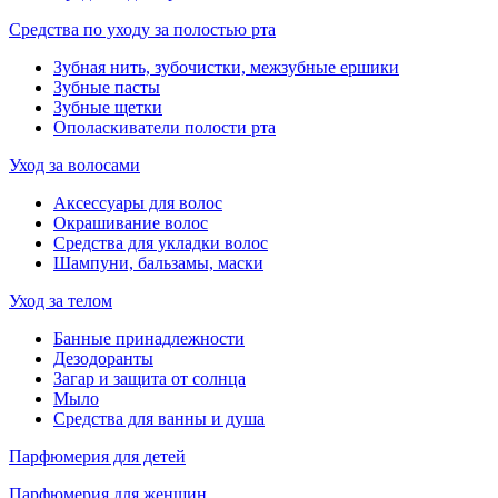
Средства по уходу за полостью рта
Зубная нить, зубочистки, межзубные ершики
Зубные пасты
Зубные щетки
Ополаскиватели полости рта
Уход за волосами
Аксессуары для волос
Окрашивание волос
Средства для укладки волос
Шампуни, бальзамы, маски
Уход за телом
Банные принадлежности
Дезодоранты
Загар и защита от солнца
Мыло
Средства для ванны и душа
Парфюмерия для детей
Парфюмерия для женщин