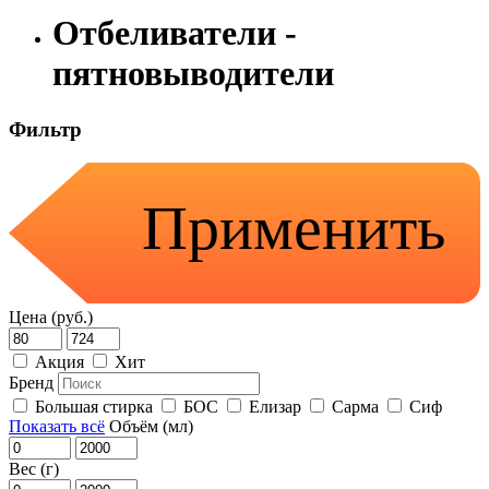
Отбеливатели -
пятновыводители
Фильтр
Применить
Цена (руб.)
Акция
Хит
Бренд
Большая стирка
БОС
Елизар
Сарма
Сиф
Показать всё
Объём (мл)
Вес (г)