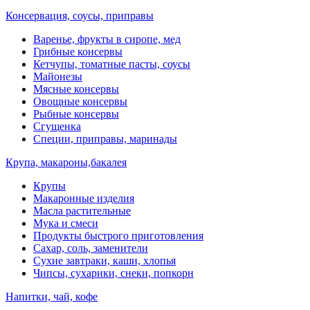
Консервация, соусы, приправы
Варенье, фрукты в сиропе, мед
Грибные консервы
Кетчупы, томатные пасты, соусы
Майонезы
Мясные консервы
Овощные консервы
Рыбные консервы
Сгущенка
Специи, приправы, маринады
Крупа, макароны,бакалея
Крупы
Макаронные изделия
Масла растительные
Мука и смеси
Продукты быстрого приготовления
Сахар, соль, заменители
Сухие завтраки, каши, хлопья
Чипсы, сухарики, снеки, попкорн
Напитки, чай, кофе