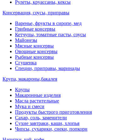
Рулеты, круассаны, кексы
Консервация, соусы, приправы
Варенье, фрукты в сиропе, мед
Грибные консервы
Кетчупы, томатные пасты, соусы
Майонезы
Мясные консервы
Овощные консервы
Рыбные консервы
Сгущенка
Специи, приправы, маринады
Крупа, макароны,бакалея
Крупы
Макаронные изделия
Масла растительные
Мука и смеси
Продукты быстрого приготовления
Сахар, соль, заменители
Сухие завтраки, каши, хлопья
Чипсы, сухарики, снеки, попкорн
Напитки, чай, кофе