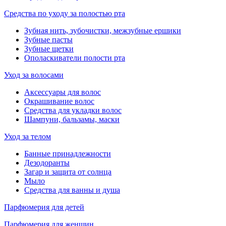
Средства по уходу за полостью рта
Зубная нить, зубочистки, межзубные ершики
Зубные пасты
Зубные щетки
Ополаскиватели полости рта
Уход за волосами
Аксессуары для волос
Окрашивание волос
Средства для укладки волос
Шампуни, бальзамы, маски
Уход за телом
Банные принадлежности
Дезодоранты
Загар и защита от солнца
Мыло
Средства для ванны и душа
Парфюмерия для детей
Парфюмерия для женщин