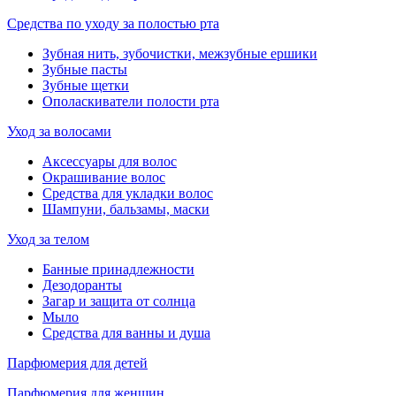
Средства по уходу за полостью рта
Зубная нить, зубочистки, межзубные ершики
Зубные пасты
Зубные щетки
Ополаскиватели полости рта
Уход за волосами
Аксессуары для волос
Окрашивание волос
Средства для укладки волос
Шампуни, бальзамы, маски
Уход за телом
Банные принадлежности
Дезодоранты
Загар и защита от солнца
Мыло
Средства для ванны и душа
Парфюмерия для детей
Парфюмерия для женщин