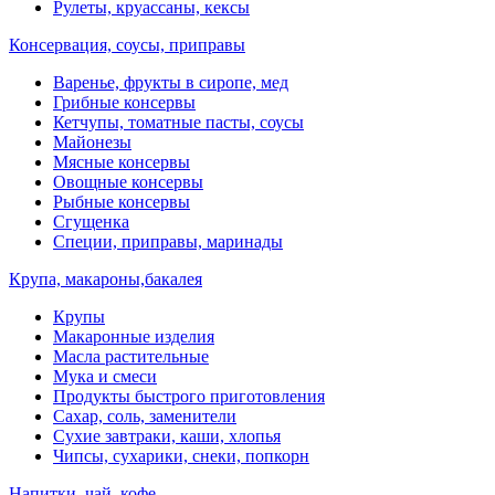
Рулеты, круассаны, кексы
Консервация, соусы, приправы
Варенье, фрукты в сиропе, мед
Грибные консервы
Кетчупы, томатные пасты, соусы
Майонезы
Мясные консервы
Овощные консервы
Рыбные консервы
Сгущенка
Специи, приправы, маринады
Крупа, макароны,бакалея
Крупы
Макаронные изделия
Масла растительные
Мука и смеси
Продукты быстрого приготовления
Сахар, соль, заменители
Сухие завтраки, каши, хлопья
Чипсы, сухарики, снеки, попкорн
Напитки, чай, кофе