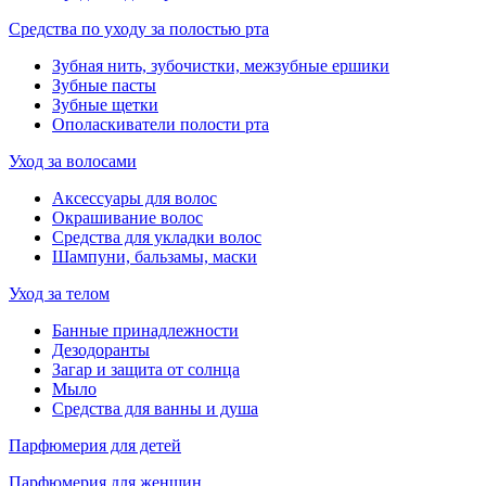
Средства по уходу за полостью рта
Зубная нить, зубочистки, межзубные ершики
Зубные пасты
Зубные щетки
Ополаскиватели полости рта
Уход за волосами
Аксессуары для волос
Окрашивание волос
Средства для укладки волос
Шампуни, бальзамы, маски
Уход за телом
Банные принадлежности
Дезодоранты
Загар и защита от солнца
Мыло
Средства для ванны и душа
Парфюмерия для детей
Парфюмерия для женщин