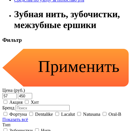
Зубная нить, зубочистки,
межзубные ершики
Фильтр
Применить
Цена (руб.)
Акция
Хит
Бренд
Фортуна
Dentalike
Lacalut
Natusana
Oral-B
Показать всё
Тип
Зубочистки
Нить