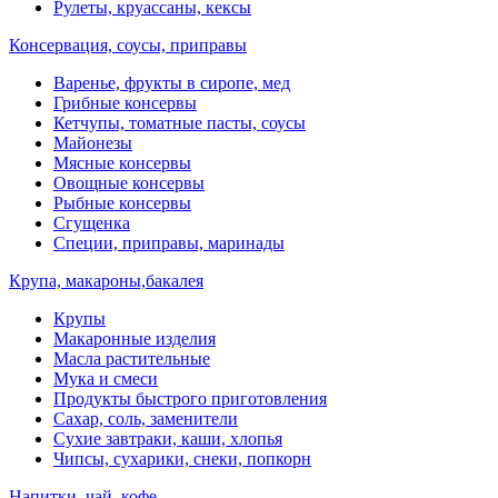
Рулеты, круассаны, кексы
Консервация, соусы, приправы
Варенье, фрукты в сиропе, мед
Грибные консервы
Кетчупы, томатные пасты, соусы
Майонезы
Мясные консервы
Овощные консервы
Рыбные консервы
Сгущенка
Специи, приправы, маринады
Крупа, макароны,бакалея
Крупы
Макаронные изделия
Масла растительные
Мука и смеси
Продукты быстрого приготовления
Сахар, соль, заменители
Сухие завтраки, каши, хлопья
Чипсы, сухарики, снеки, попкорн
Напитки, чай, кофе