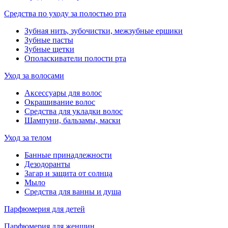
Средства по уходу за полостью рта
Зубная нить, зубочистки, межзубные ершики
Зубные пасты
Зубные щетки
Ополаскиватели полости рта
Уход за волосами
Аксессуары для волос
Окрашивание волос
Средства для укладки волос
Шампуни, бальзамы, маски
Уход за телом
Банные принадлежности
Дезодоранты
Загар и защита от солнца
Мыло
Средства для ванны и душа
Парфюмерия для детей
Парфюмерия для женщин