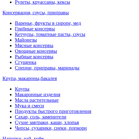
Рулеты, круассаны, кексы
Консервация, соусы, приправы
Варенье, фрукты в сиропе, мед
Грибные консервы
Кетчупы, томатные пасты, соусы
Майонезы
Мясные консервы
Овощные консервы
Рыбные консервы
Сгущенка
Специи, приправы, маринады
Крупа, макароны,бакалея
Крупы
Макаронные изделия
Масла растительные
Мука и смеси
Продукты быстрого приготовления
Сахар, соль, заменители
Сухие завтраки, каши, хлопья
Чипсы, сухарики, снеки, попкорн
Напитки, чай, кофе