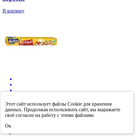
В корзину
Этот сайт использует файлы Cookie для хранения
данных. Продолжая использовать сайт, вы выражаете
207.90 р.
своё согласие на работу с этими файлами
Пергамент для выпечки QUALITA 30 см 8м в
Ок
коробке