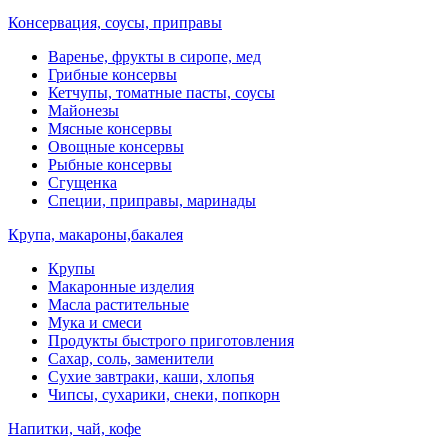
Консервация, соусы, приправы
Варенье, фрукты в сиропе, мед
Грибные консервы
Кетчупы, томатные пасты, соусы
Майонезы
Мясные консервы
Овощные консервы
Рыбные консервы
Сгущенка
Специи, приправы, маринады
Крупа, макароны,бакалея
Крупы
Макаронные изделия
Масла растительные
Мука и смеси
Продукты быстрого приготовления
Сахар, соль, заменители
Сухие завтраки, каши, хлопья
Чипсы, сухарики, снеки, попкорн
Напитки, чай, кофе