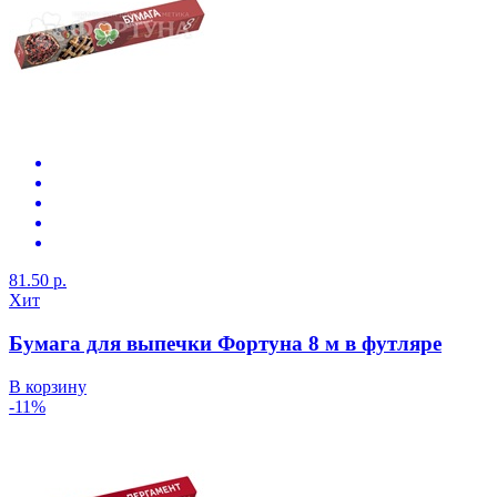
81.50 р.
Хит
Бумага для выпечки Фортуна 8 м в футляре
В корзину
-11%