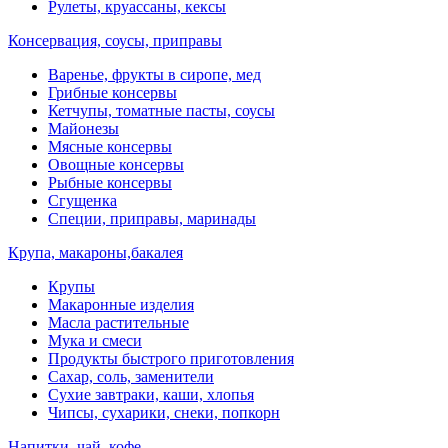
Рулеты, круассаны, кексы
Консервация, соусы, приправы
Варенье, фрукты в сиропе, мед
Грибные консервы
Кетчупы, томатные пасты, соусы
Майонезы
Мясные консервы
Овощные консервы
Рыбные консервы
Сгущенка
Специи, приправы, маринады
Крупа, макароны,бакалея
Крупы
Макаронные изделия
Масла растительные
Мука и смеси
Продукты быстрого приготовления
Сахар, соль, заменители
Сухие завтраки, каши, хлопья
Чипсы, сухарики, снеки, попкорн
Напитки, чай, кофе