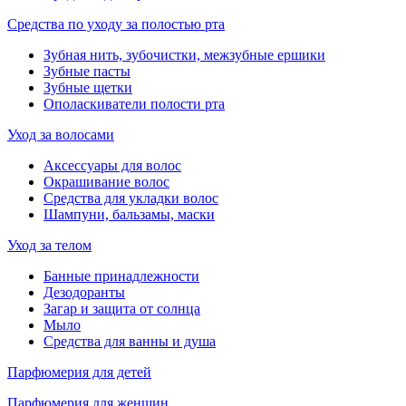
Средства по уходу за полостью рта
Зубная нить, зубочистки, межзубные ершики
Зубные пасты
Зубные щетки
Ополаскиватели полости рта
Уход за волосами
Аксессуары для волос
Окрашивание волос
Средства для укладки волос
Шампуни, бальзамы, маски
Уход за телом
Банные принадлежности
Дезодоранты
Загар и защита от солнца
Мыло
Средства для ванны и душа
Парфюмерия для детей
Парфюмерия для женщин