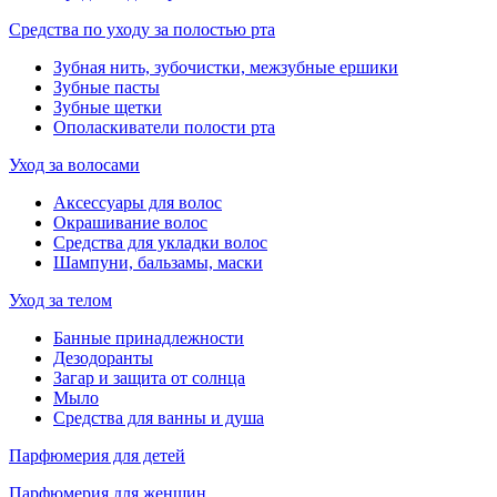
Средства по уходу за полостью рта
Зубная нить, зубочистки, межзубные ершики
Зубные пасты
Зубные щетки
Ополаскиватели полости рта
Уход за волосами
Аксессуары для волос
Окрашивание волос
Средства для укладки волос
Шампуни, бальзамы, маски
Уход за телом
Банные принадлежности
Дезодоранты
Загар и защита от солнца
Мыло
Средства для ванны и душа
Парфюмерия для детей
Парфюмерия для женщин