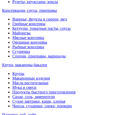
Рулеты, круассаны, кексы
Консервация, соусы, приправы
Варенье, фрукты в сиропе, мед
Грибные консервы
Кетчупы, томатные пасты, соусы
Майонезы
Мясные консервы
Овощные консервы
Рыбные консервы
Сгущенка
Специи, приправы, маринады
Крупа, макароны,бакалея
Крупы
Макаронные изделия
Масла растительные
Мука и смеси
Продукты быстрого приготовления
Сахар, соль, заменители
Сухие завтраки, каши, хлопья
Чипсы, сухарики, снеки, попкорн
Напитки, чай, кофе