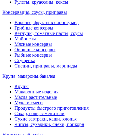
Рулеты, круассаны, кексы
Консервация, соусы, приправы
Варенье, фрукты в сиропе, мед
Грибные консервы
Кетчупы, томатные пасты, соусы
Майонезы
Мясные консервы
Овощные консервы
Рыбные консервы
Сгущенка
Специи, приправы, маринады
Крупа, макароны,бакалея
Крупы
Макаронные изделия
Масла растительные
Мука и смеси
Продукты быстрого приготовления
Сахар, соль, заменители
Сухие завтраки, каши, хлопья
Чипсы, сухарики, снеки, попкорн
Напитки, чай, кофе