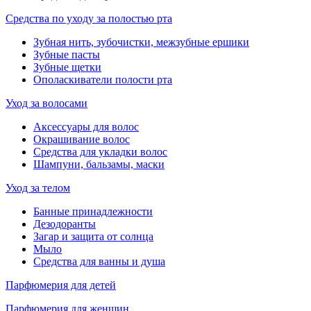
Средства по уходу за полостью рта
Зубная нить, зубочистки, межзубные ершики
Зубные пасты
Зубные щетки
Ополаскиватели полости рта
Уход за волосами
Аксессуары для волос
Окрашивание волос
Средства для укладки волос
Шампуни, бальзамы, маски
Уход за телом
Банные принадлежности
Дезодоранты
Загар и защита от солнца
Мыло
Средства для ванны и душа
Парфюмерия для детей
Парфюмерия для женщин