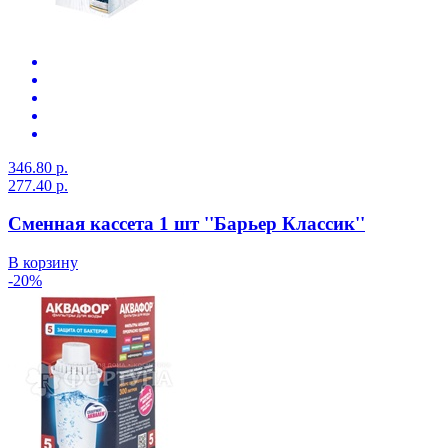
346.80 р.
277.40 р.
Сменная кассета 1 шт ''Барьер Классик''
В корзину
-20%