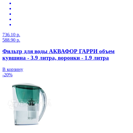
736.10 р.
588.90 р.
Фильтр для воды АКВАФОР ГАРРИ объем
кувшина - 3.9 литра, воронки - 1.9 литра
В корзину
-20%