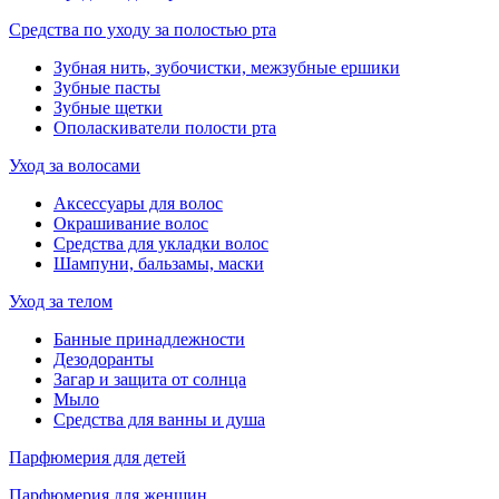
Средства по уходу за полостью рта
Зубная нить, зубочистки, межзубные ершики
Зубные пасты
Зубные щетки
Ополаскиватели полости рта
Уход за волосами
Аксессуары для волос
Окрашивание волос
Средства для укладки волос
Шампуни, бальзамы, маски
Уход за телом
Банные принадлежности
Дезодоранты
Загар и защита от солнца
Мыло
Средства для ванны и душа
Парфюмерия для детей
Парфюмерия для женщин