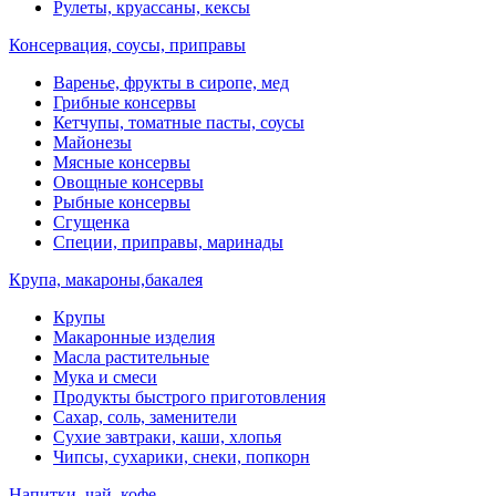
Рулеты, круассаны, кексы
Консервация, соусы, приправы
Варенье, фрукты в сиропе, мед
Грибные консервы
Кетчупы, томатные пасты, соусы
Майонезы
Мясные консервы
Овощные консервы
Рыбные консервы
Сгущенка
Специи, приправы, маринады
Крупа, макароны,бакалея
Крупы
Макаронные изделия
Масла растительные
Мука и смеси
Продукты быстрого приготовления
Сахар, соль, заменители
Сухие завтраки, каши, хлопья
Чипсы, сухарики, снеки, попкорн
Напитки, чай, кофе