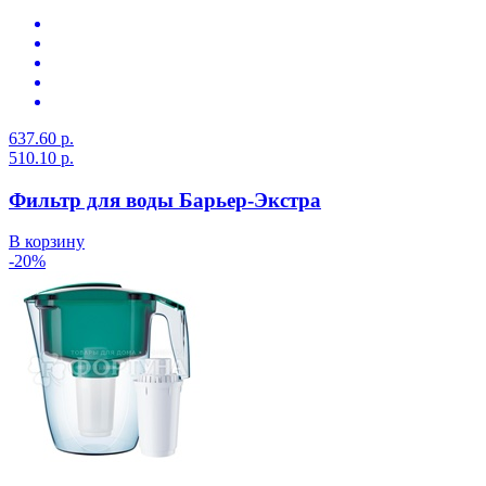
637.60 р.
510.10 р.
Фильтр для воды Барьер-Экстра
В корзину
-20%