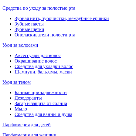
Средства по уходу за полостью рта
Зубная нить, зубочистки, межзубные ершики
Зубные пасты
Зубные щетки
Ополаскиватели полости рта
Уход за волосами
Аксессуары для волос
Окрашивание волос
Средства для укладки волос
Шампуни, бальзамы, маски
Уход за телом
Банные принадлежности
Дезодоранты
Загар и защита от солнца
Мыло
Средства для ванны и душа
Парфюмерия для детей
Парфюмерия для женщин