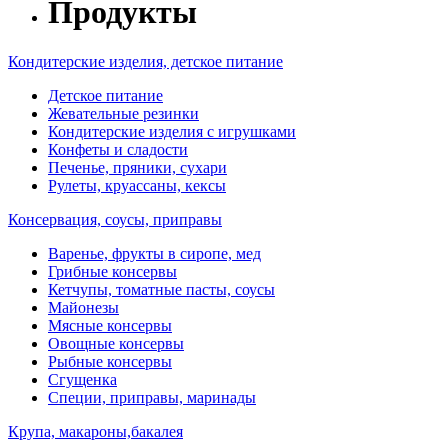
Продукты
Кондитерские изделия, детское питание
Детское питание
Жевательные резинки
Кондитерские изделия с игрушками
Конфеты и сладости
Печенье, пряники, сухари
Рулеты, круассаны, кексы
Консервация, соусы, приправы
Варенье, фрукты в сиропе, мед
Грибные консервы
Кетчупы, томатные пасты, соусы
Майонезы
Мясные консервы
Овощные консервы
Рыбные консервы
Сгущенка
Специи, приправы, маринады
Крупа, макароны,бакалея