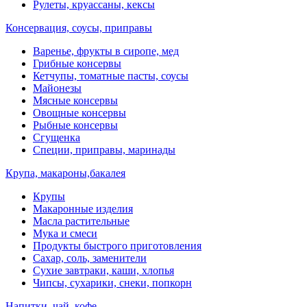
Рулеты, круассаны, кексы
Консервация, соусы, приправы
Варенье, фрукты в сиропе, мед
Грибные консервы
Кетчупы, томатные пасты, соусы
Майонезы
Мясные консервы
Овощные консервы
Рыбные консервы
Сгущенка
Специи, приправы, маринады
Крупа, макароны,бакалея
Крупы
Макаронные изделия
Масла растительные
Мука и смеси
Продукты быстрого приготовления
Сахар, соль, заменители
Сухие завтраки, каши, хлопья
Чипсы, сухарики, снеки, попкорн
Напитки, чай, кофе