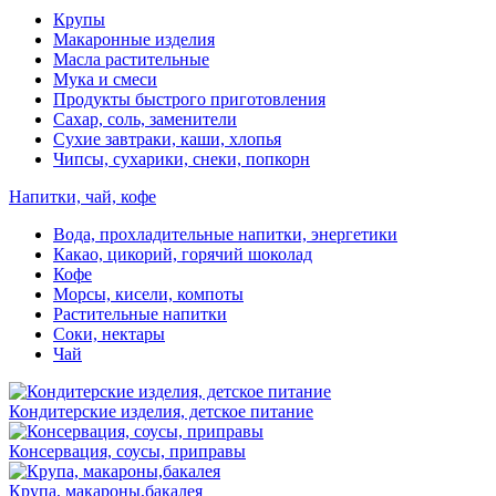
Крупы
Макаронные изделия
Масла растительные
Мука и смеси
Продукты быстрого приготовления
Сахар, соль, заменители
Сухие завтраки, каши, хлопья
Чипсы, сухарики, снеки, попкорн
Напитки, чай, кофе
Вода, прохладительные напитки, энергетики
Какао, цикорий, горячий шоколад
Кофе
Морсы, кисели, компоты
Растительные напитки
Соки, нектары
Чай
Кондитерские изделия, детское питание
Консервация, соусы, приправы
Крупа, макароны,бакалея