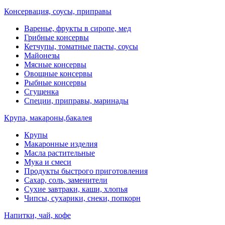
Консервация, соусы, приправы
Варенье, фрукты в сиропе, мед
Грибные консервы
Кетчупы, томатные пасты, соусы
Майонезы
Мясные консервы
Овощные консервы
Рыбные консервы
Сгущенка
Специи, приправы, маринады
Крупа, макароны,бакалея
Крупы
Макаронные изделия
Масла растительные
Мука и смеси
Продукты быстрого приготовления
Сахар, соль, заменители
Сухие завтраки, каши, хлопья
Чипсы, сухарики, снеки, попкорн
Напитки, чай, кофе