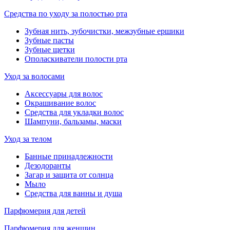
Средства по уходу за полостью рта
Зубная нить, зубочистки, межзубные ершики
Зубные пасты
Зубные щетки
Ополаскиватели полости рта
Уход за волосами
Аксессуары для волос
Окрашивание волос
Средства для укладки волос
Шампуни, бальзамы, маски
Уход за телом
Банные принадлежности
Дезодоранты
Загар и защита от солнца
Мыло
Средства для ванны и душа
Парфюмерия для детей
Парфюмерия для женщин