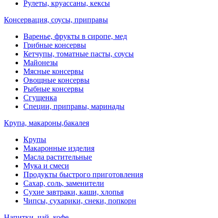
Рулеты, круассаны, кексы
Консервация, соусы, приправы
Варенье, фрукты в сиропе, мед
Грибные консервы
Кетчупы, томатные пасты, соусы
Майонезы
Мясные консервы
Овощные консервы
Рыбные консервы
Сгущенка
Специи, приправы, маринады
Крупа, макароны,бакалея
Крупы
Макаронные изделия
Масла растительные
Мука и смеси
Продукты быстрого приготовления
Сахар, соль, заменители
Сухие завтраки, каши, хлопья
Чипсы, сухарики, снеки, попкорн
Напитки, чай, кофе