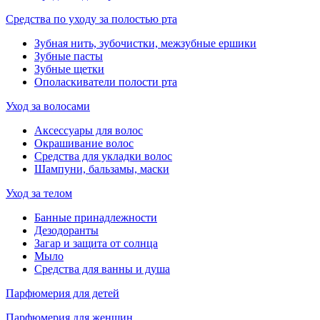
Средства по уходу за полостью рта
Зубная нить, зубочистки, межзубные ершики
Зубные пасты
Зубные щетки
Ополаскиватели полости рта
Уход за волосами
Аксессуары для волос
Окрашивание волос
Средства для укладки волос
Шампуни, бальзамы, маски
Уход за телом
Банные принадлежности
Дезодоранты
Загар и защита от солнца
Мыло
Средства для ванны и душа
Парфюмерия для детей
Парфюмерия для женщин