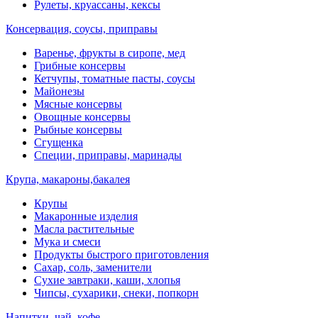
Рулеты, круассаны, кексы
Консервация, соусы, приправы
Варенье, фрукты в сиропе, мед
Грибные консервы
Кетчупы, томатные пасты, соусы
Майонезы
Мясные консервы
Овощные консервы
Рыбные консервы
Сгущенка
Специи, приправы, маринады
Крупа, макароны,бакалея
Крупы
Макаронные изделия
Масла растительные
Мука и смеси
Продукты быстрого приготовления
Сахар, соль, заменители
Сухие завтраки, каши, хлопья
Чипсы, сухарики, снеки, попкорн
Напитки, чай, кофе