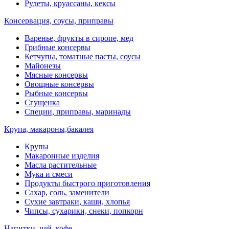
Рулеты, круассаны, кексы
Консервация, соусы, приправы
Варенье, фрукты в сиропе, мед
Грибные консервы
Кетчупы, томатные пасты, соусы
Майонезы
Мясные консервы
Овощные консервы
Рыбные консервы
Сгущенка
Специи, приправы, маринады
Крупа, макароны,бакалея
Крупы
Макаронные изделия
Масла растительные
Мука и смеси
Продукты быстрого приготовления
Сахар, соль, заменители
Сухие завтраки, каши, хлопья
Чипсы, сухарики, снеки, попкорн
Напитки, чай, кофе