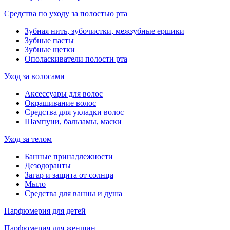
Средства по уходу за полостью рта
Зубная нить, зубочистки, межзубные ершики
Зубные пасты
Зубные щетки
Ополаскиватели полости рта
Уход за волосами
Аксессуары для волос
Окрашивание волос
Средства для укладки волос
Шампуни, бальзамы, маски
Уход за телом
Банные принадлежности
Дезодоранты
Загар и защита от солнца
Мыло
Средства для ванны и душа
Парфюмерия для детей
Парфюмерия для женщин