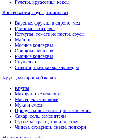
Рулеты, круассаны, кексы
Консервация, соусы, приправы
Варенье, фрукты в сиропе, мед
Грибные консервы
Кетчупы, томатные пасты, соусы
Майонезы
Мясные консервы
Овощные консервы
Рыбные консервы
Сгущенка
Специи, приправы, маринады
Крупа, макароны,бакалея
Крупы
Макаронные изделия
Масла растительные
Мука и смеси
Продукты быстрого приготовления
Сахар, соль, заменители
Сухие завтраки, каши, хлопья
Чипсы, сухарики, снеки, попкорн
Напитки, чай, кофе