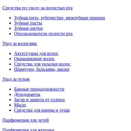
Средства по уходу за полостью рта
Зубная нить, зубочистки, межзубные ершики
Зубные пасты
Зубные щетки
Ополаскиватели полости рта
Уход за волосами
Аксессуары для волос
Окрашивание волос
Средства для укладки волос
Шампуни, бальзамы, маски
Уход за телом
Банные принадлежности
Дезодоранты
Загар и защита от солнца
Мыло
Средства для ванны и душа
Парфюмерия для детей
Парфюмерия для женщин