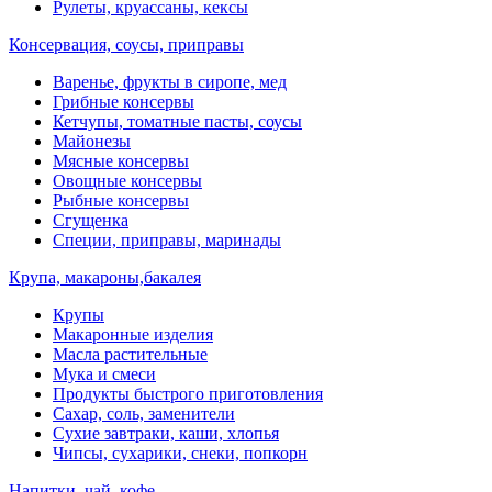
Рулеты, круассаны, кексы
Консервация, соусы, приправы
Варенье, фрукты в сиропе, мед
Грибные консервы
Кетчупы, томатные пасты, соусы
Майонезы
Мясные консервы
Овощные консервы
Рыбные консервы
Сгущенка
Специи, приправы, маринады
Крупа, макароны,бакалея
Крупы
Макаронные изделия
Масла растительные
Мука и смеси
Продукты быстрого приготовления
Сахар, соль, заменители
Сухие завтраки, каши, хлопья
Чипсы, сухарики, снеки, попкорн
Напитки, чай, кофе