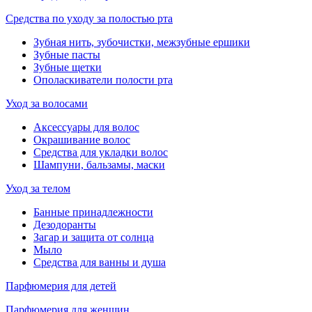
Средства по уходу за полостью рта
Зубная нить, зубочистки, межзубные ершики
Зубные пасты
Зубные щетки
Ополаскиватели полости рта
Уход за волосами
Аксессуары для волос
Окрашивание волос
Средства для укладки волос
Шампуни, бальзамы, маски
Уход за телом
Банные принадлежности
Дезодоранты
Загар и защита от солнца
Мыло
Средства для ванны и душа
Парфюмерия для детей
Парфюмерия для женщин