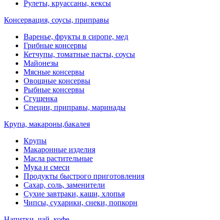
Рулеты, круассаны, кексы
Консервация, соусы, приправы
Варенье, фрукты в сиропе, мед
Грибные консервы
Кетчупы, томатные пасты, соусы
Майонезы
Мясные консервы
Овощные консервы
Рыбные консервы
Сгущенка
Специи, приправы, маринады
Крупа, макароны,бакалея
Крупы
Макаронные изделия
Масла растительные
Мука и смеси
Продукты быстрого приготовления
Сахар, соль, заменители
Сухие завтраки, каши, хлопья
Чипсы, сухарики, снеки, попкорн
Напитки, чай, кофе