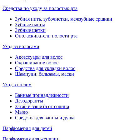
Средства по уходу за полостью рта
Зубная нить, зубочистки, межзубные ершики
Зубные пасты
Зубные щетки
Ополаскиватели полости рта
Уход за волосами
Аксессуары для волос
Окрашивание волос
Средства для укладки волос
Шампуни, бальзамы, маски
Уход за телом
Банные принадлежности
Дезодоранты
Загар и защита от солнца
Мыло
Средства для ванны и душа
Парфюмерия для детей
Парфюмерия для женщин