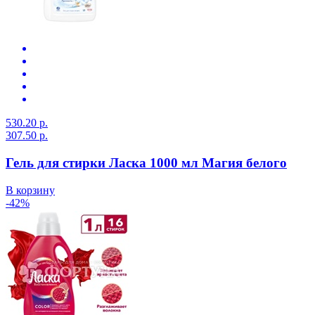
530.20 р.
307.50 р.
Гель для стирки Ласка 1000 мл Магия белого
В корзину
-42%