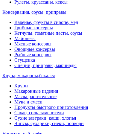
Рулеты, круассаны, кексы
Консервация, соусы, приправы
Варенье, фрукты в сиропе, мед
Грибные консервы
Кетчупы, томатные пасты, соусы
Майонезы
Мясные консервы
Овощные консервы
Рыбные консервы
Сгущенка
Специи, приправы, маринады
Крупа, макароны,бакалея
Крупы
Макаронные изделия
Масла растительные
Мука и смеси
Продукты быстрого приготовления
Сахар, соль, заменители
Сухие завтраки, каши, хлопья
Чипсы, сухарики, снеки, попкорн
Напитки, чай, кофе