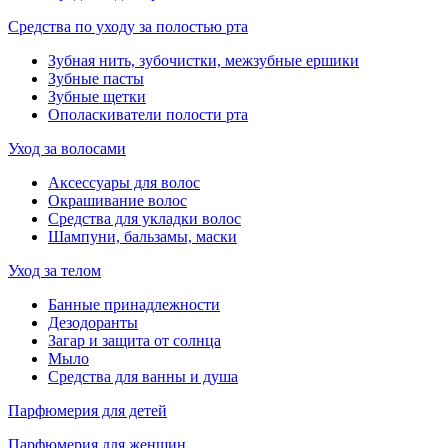
Средства по уходу за полостью рта
Зубная нить, зубочистки, межзубные ершики
Зубные пасты
Зубные щетки
Ополаскиватели полости рта
Уход за волосами
Аксессуары для волос
Окрашивание волос
Средства для укладки волос
Шампуни, бальзамы, маски
Уход за телом
Банные принадлежности
Дезодоранты
Загар и защита от солнца
Мыло
Средства для ванны и душа
Парфюмерия для детей
Парфюмерия для женщин