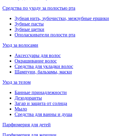
Средства по уходу за полостью рта
Зубная нить, зубочистки, межзубные ершики
Зубные пасты
Зубные щетки
Ополаскиватели полости рта
Уход за волосами
Аксессуары для волос
Окрашивание волос
Средства для укладки волос
Шампуни, бальзамы, маски
Уход за телом
Банные принадлежности
Дезодоранты
Загар и защита от солнца
Мыло
Средства для ванны и душа
Парфюмерия для детей
Парфюмерия для женщин