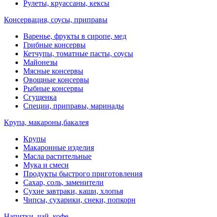
Рулеты, круассаны, кексы
Консервация, соусы, приправы
Варенье, фрукты в сиропе, мед
Грибные консервы
Кетчупы, томатные пасты, соусы
Майонезы
Мясные консервы
Овощные консервы
Рыбные консервы
Сгущенка
Специи, приправы, маринады
Крупа, макароны,бакалея
Крупы
Макаронные изделия
Масла растительные
Мука и смеси
Продукты быстрого приготовления
Сахар, соль, заменители
Сухие завтраки, каши, хлопья
Чипсы, сухарики, снеки, попкорн
Напитки, чай, кофе