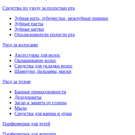
Средства по уходу за полостью рта
Зубная нить, зубочистки, межзубные ершики
Зубные пасты
Зубные щетки
Ополаскиватели полости рта
Уход за волосами
Аксессуары для волос
Окрашивание волос
Средства для укладки волос
Шампуни, бальзамы, маски
Уход за телом
Банные принадлежности
Дезодоранты
Загар и защита от солнца
Мыло
Средства для ванны и душа
Парфюмерия для детей
Парфюмерия для женщин