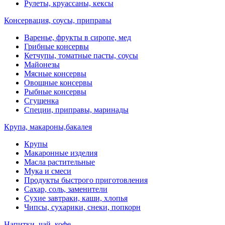
Рулеты, круассаны, кексы
Консервация, соусы, приправы
Варенье, фрукты в сиропе, мед
Грибные консервы
Кетчупы, томатные пасты, соусы
Майонезы
Мясные консервы
Овощные консервы
Рыбные консервы
Сгущенка
Специи, приправы, маринады
Крупа, макароны,бакалея
Крупы
Макаронные изделия
Масла растительные
Мука и смеси
Продукты быстрого приготовления
Сахар, соль, заменители
Сухие завтраки, каши, хлопья
Чипсы, сухарики, снеки, попкорн
Напитки, чай, кофе