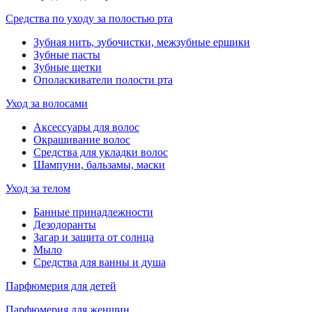
Средства по уходу за полостью рта
Зубная нить, зубочистки, межзубные ершики
Зубные пасты
Зубные щетки
Ополаскиватели полости рта
Уход за волосами
Аксессуары для волос
Окрашивание волос
Средства для укладки волос
Шампуни, бальзамы, маски
Уход за телом
Банные принадлежности
Дезодоранты
Загар и защита от солнца
Мыло
Средства для ванны и душа
Парфюмерия для детей
Парфюмерия для женщин