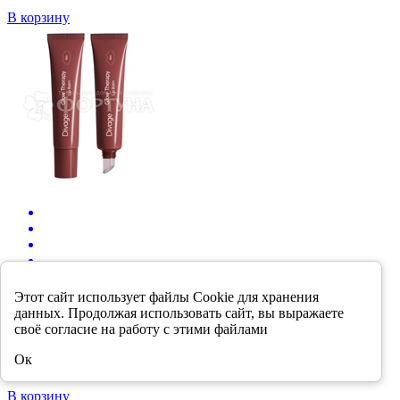
В корзину
Этот сайт использует файлы Cookie для хранения
482.40 р.
данных. Продолжая использовать сайт, вы выражаете
своё согласие на работу с этими файлами
Бальзам для губ Divage пептидный Glow
Therapy Lip Balm т.08 винный
Ок
В корзину