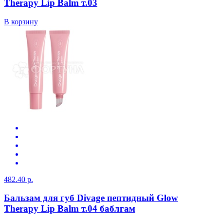
Therapy Lip Balm т.03
В корзину
482.40 р.
Бальзам для губ Divage пептидный Glow
Therapy Lip Balm т.04 баблгам