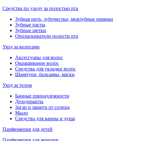
Средства по уходу за полостью рта
Зубная нить, зубочистки, межзубные ершики
Зубные пасты
Зубные щетки
Ополаскиватели полости рта
Уход за волосами
Аксессуары для волос
Окрашивание волос
Средства для укладки волос
Шампуни, бальзамы, маски
Уход за телом
Банные принадлежности
Дезодоранты
Загар и защита от солнца
Мыло
Средства для ванны и душа
Парфюмерия для детей
Парфюмерия для женщин