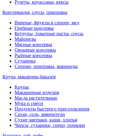
Рулеты, круассаны, кексы
Консервация, соусы, приправы
Варенье, фрукты в сиропе, мед
Грибные консервы
Кетчупы, томатные пасты, соусы
Майонезы
Мясные консервы
Овощные консервы
Рыбные консервы
Сгущенка
Специи, приправы, маринады
Крупа, макароны,бакалея
Крупы
Макаронные изделия
Масла растительные
Мука и смеси
Продукты быстрого приготовления
Сахар, соль, заменители
Сухие завтраки, каши, хлопья
Чипсы, сухарики, снеки, попкорн
Напитки, чай, кофе