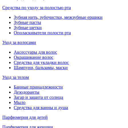
Средства по уходу за полостью рта
Зубная нить, зубочистки, межзубные ершики
Зубные пасты
Зубные щетки
Ополаскиватели полости рта
Уход за волосами
Аксессуары для волос
Окрашивание волос
Средства для укладки волос
Шампуни, бальзамы, маски
Уход за телом
Банные принадлежности
Дезодоранты
Загар и защита от солнца
Мыло
Средства для ванны и душа
Парфюмерия для детей
Парфюмерия для женщин