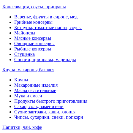
Консервация, соусы, приправы
Варенье, фрукты в сиропе, мед
Грибные консервы
Кетчупы, томатные пасты, соусы
Майонезы
Мясные консервы
Овощные консервы
Рыбные консервы
Сгущенка
Специи, приправы, маринады
Крупа, макароны,бакалея
Крупы
Макаронные изделия
Масла растительные
Мука и смеси
Продукты быстрого приготовления
Сахар, соль, заменители
Сухие завтраки, каши, хлопья
Чипсы, сухарики, снеки, попкорн
Напитки, чай, кофе