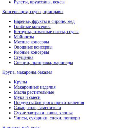
Рулеты, круассаны, кексы
Консервация, соусы, приправы
Варенье, фрукты в сиропе, мед
Грибные консервы
Кетчупы, томатные пасты, соусы
Майонезы
Мясные консервы
Овощные консервы
Рыбные консервы
Сгущенка
Специи, приправы, маринады
Крупа, макароны,бакалея
Крупы
Макаронные изделия
Масла растительные
Мука и смеси
Продукты быстрого приготовления
Сахар, соль, заменители
Сухие завтраки, каши, хлопья
Чипсы, сухарики, снеки, попкорн
Напитки, чай, кофе