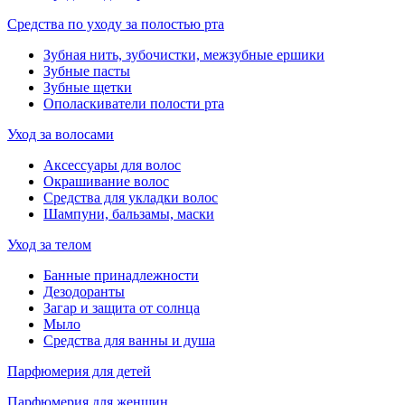
Средства по уходу за полостью рта
Зубная нить, зубочистки, межзубные ершики
Зубные пасты
Зубные щетки
Ополаскиватели полости рта
Уход за волосами
Аксессуары для волос
Окрашивание волос
Средства для укладки волос
Шампуни, бальзамы, маски
Уход за телом
Банные принадлежности
Дезодоранты
Загар и защита от солнца
Мыло
Средства для ванны и душа
Парфюмерия для детей
Парфюмерия для женщин