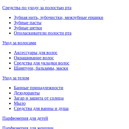
Средства по уходу за полостью рта
Зубная нить, зубочистки, межзубные ершики
Зубные пасты
Зубные щетки
Ополаскиватели полости рта
Уход за волосами
Аксессуары для волос
Окрашивание волос
Средства для укладки волос
Шампуни, бальзамы, маски
Уход за телом
Банные принадлежности
Дезодоранты
Загар и защита от солнца
Мыло
Средства для ванны и душа
Парфюмерия для детей
Парфюмерия для женщин