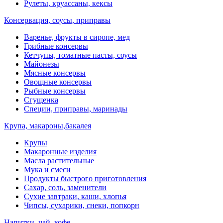
Рулеты, круассаны, кексы
Консервация, соусы, приправы
Варенье, фрукты в сиропе, мед
Грибные консервы
Кетчупы, томатные пасты, соусы
Майонезы
Мясные консервы
Овощные консервы
Рыбные консервы
Сгущенка
Специи, приправы, маринады
Крупа, макароны,бакалея
Крупы
Макаронные изделия
Масла растительные
Мука и смеси
Продукты быстрого приготовления
Сахар, соль, заменители
Сухие завтраки, каши, хлопья
Чипсы, сухарики, снеки, попкорн
Напитки, чай, кофе