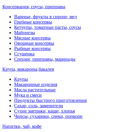
Консервация, соусы, приправы
Варенье, фрукты в сиропе, мед
Грибные консервы
Кетчупы, томатные пасты, соусы
Майонезы
Мясные консервы
Овощные консервы
Рыбные консервы
Сгущенка
Специи, приправы, маринады
Крупа, макароны,бакалея
Крупы
Макаронные изделия
Масла растительные
Мука и смеси
Продукты быстрого приготовления
Сахар, соль, заменители
Сухие завтраки, каши, хлопья
Чипсы, сухарики, снеки, попкорн
Напитки, чай, кофе