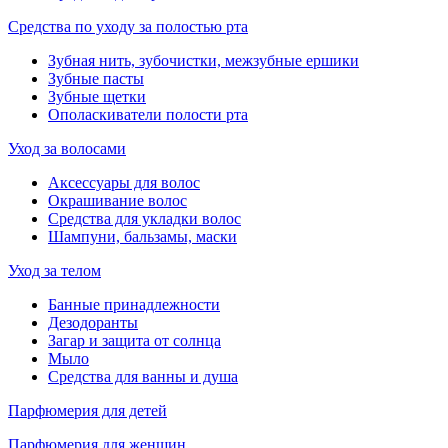
Средства по уходу за полостью рта
Зубная нить, зубочистки, межзубные ершики
Зубные пасты
Зубные щетки
Ополаскиватели полости рта
Уход за волосами
Аксессуары для волос
Окрашивание волос
Средства для укладки волос
Шампуни, бальзамы, маски
Уход за телом
Банные принадлежности
Дезодоранты
Загар и защита от солнца
Мыло
Средства для ванны и душа
Парфюмерия для детей
Парфюмерия для женщин