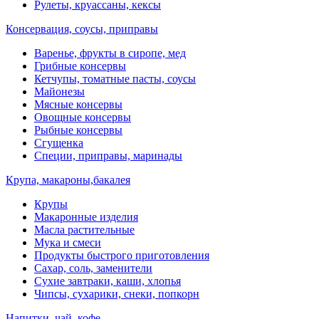
Рулеты, круассаны, кексы
Консервация, соусы, приправы
Варенье, фрукты в сиропе, мед
Грибные консервы
Кетчупы, томатные пасты, соусы
Майонезы
Мясные консервы
Овощные консервы
Рыбные консервы
Сгущенка
Специи, приправы, маринады
Крупа, макароны,бакалея
Крупы
Макаронные изделия
Масла растительные
Мука и смеси
Продукты быстрого приготовления
Сахар, соль, заменители
Сухие завтраки, каши, хлопья
Чипсы, сухарики, снеки, попкорн
Напитки, чай, кофе