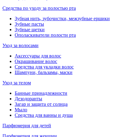
Средства по уходу за полостью рта
Зубная нить, зубочистки, межзубные ершики
Зубные пасты
Зубные щетки
Ополаскиватели полости рта
Уход за волосами
Аксессуары для волос
Окрашивание волос
Средства для укладки волос
Шампуни, бальзамы, маски
Уход за телом
Банные принадлежности
Дезодоранты
Загар и защита от солнца
Мыло
Средства для ванны и душа
Парфюмерия для детей
Парфюмерия для женщин