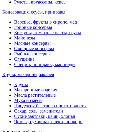
Рулеты, круассаны, кексы
Консервация, соусы, приправы
Варенье, фрукты в сиропе, мед
Грибные консервы
Кетчупы, томатные пасты, соусы
Майонезы
Мясные консервы
Овощные консервы
Рыбные консервы
Сгущенка
Специи, приправы, маринады
Крупа, макароны,бакалея
Крупы
Макаронные изделия
Масла растительные
Мука и смеси
Продукты быстрого приготовления
Сахар, соль, заменители
Сухие завтраки, каши, хлопья
Чипсы, сухарики, снеки, попкорн
Напитки, чай, кофе