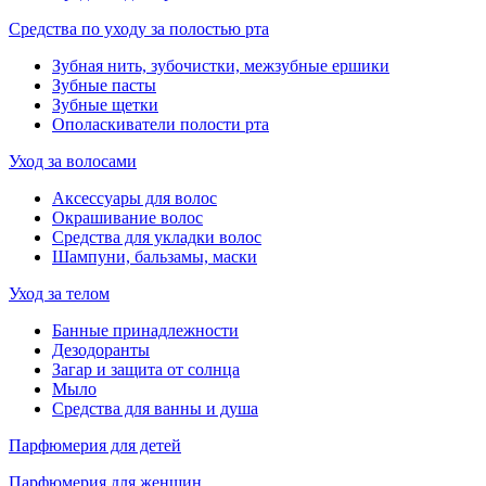
Средства по уходу за полостью рта
Зубная нить, зубочистки, межзубные ершики
Зубные пасты
Зубные щетки
Ополаскиватели полости рта
Уход за волосами
Аксессуары для волос
Окрашивание волос
Средства для укладки волос
Шампуни, бальзамы, маски
Уход за телом
Банные принадлежности
Дезодоранты
Загар и защита от солнца
Мыло
Средства для ванны и душа
Парфюмерия для детей
Парфюмерия для женщин