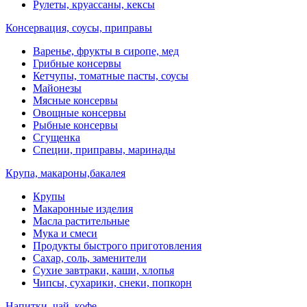
Рулеты, круассаны, кексы
Консервация, соусы, приправы
Варенье, фрукты в сиропе, мед
Грибные консервы
Кетчупы, томатные пасты, соусы
Майонезы
Мясные консервы
Овощные консервы
Рыбные консервы
Сгущенка
Специи, приправы, маринады
Крупа, макароны,бакалея
Крупы
Макаронные изделия
Масла растительные
Мука и смеси
Продукты быстрого приготовления
Сахар, соль, заменители
Сухие завтраки, каши, хлопья
Чипсы, сухарики, снеки, попкорн
Напитки, чай, кофе