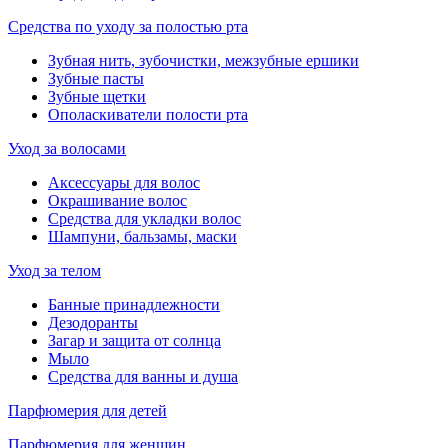
Средства по уходу за полостью рта
Зубная нить, зубочистки, межзубные ершики
Зубные пасты
Зубные щетки
Ополаскиватели полости рта
Уход за волосами
Аксессуары для волос
Окрашивание волос
Средства для укладки волос
Шампуни, бальзамы, маски
Уход за телом
Банные принадлежности
Дезодоранты
Загар и защита от солнца
Мыло
Средства для ванны и душа
Парфюмерия для детей
Парфюмерия для женщин