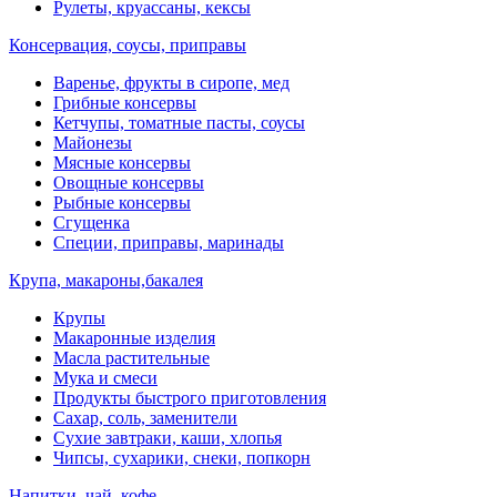
Рулеты, круассаны, кексы
Консервация, соусы, приправы
Варенье, фрукты в сиропе, мед
Грибные консервы
Кетчупы, томатные пасты, соусы
Майонезы
Мясные консервы
Овощные консервы
Рыбные консервы
Сгущенка
Специи, приправы, маринады
Крупа, макароны,бакалея
Крупы
Макаронные изделия
Масла растительные
Мука и смеси
Продукты быстрого приготовления
Сахар, соль, заменители
Сухие завтраки, каши, хлопья
Чипсы, сухарики, снеки, попкорн
Напитки, чай, кофе