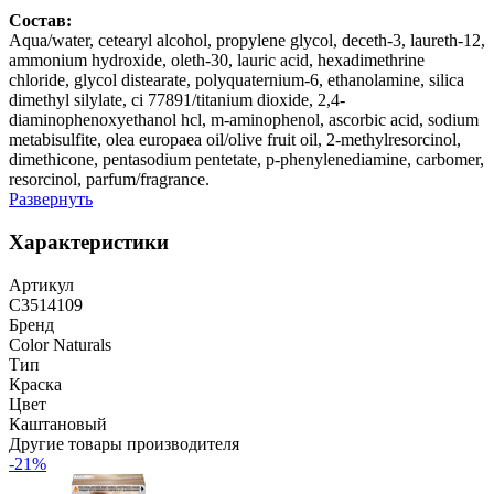
Состав:
Aqua/water, cetearyl alcohol, propylene glycol, deceth-3, laureth-12,
ammonium hydroxide, oleth-30, lauric acid, hexadimethrine
chloride, glycol distearate, polyquaternium-6, ethanolamine, silica
dimethyl silylate, ci 77891/titanium dioxide, 2,4-
diaminophenoxyethanol hcl, m-aminophenol, ascorbic acid, sodium
metabisulfite, olea europaea oil/olive fruit oil, 2-methylresorcinol,
dimethicone, pentasodium pentetate, p-phenylenediamine, carbomer,
resorcinol, parfum/fragrance.
Развернуть
Характеристики
Артикул
C3514109
Бренд
Color Naturals
Тип
Краска
Цвет
Каштановый
Другие товары производителя
-21%