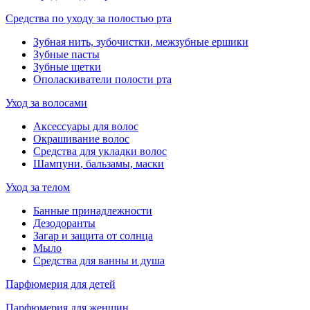
Средства по уходу за полостью рта
Зубная нить, зубочистки, межзубные ершики
Зубные пасты
Зубные щетки
Ополаскиватели полости рта
Уход за волосами
Аксессуары для волос
Окрашивание волос
Средства для укладки волос
Шампуни, бальзамы, маски
Уход за телом
Банные принадлежности
Дезодоранты
Загар и защита от солнца
Мыло
Средства для ванны и душа
Парфюмерия для детей
Парфюмерия для женщин