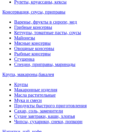
Рулеты, круассаны, кексы
Консервация, соусы, приправы
Варенье, фрукты в сиропе, мед
Грибные консервы
Кетчупы, томатные пасты, соусы
Майонезы
Мясные консервы
Овощные консервы
Рыбные консервы
Сгущенка
Специи, приправы, маринады
Крупа, макароны,бакалея
Крупы
Макаронные изделия
Масла растительные
Мука и смеси
Продукты быстрого приготовления
Сахар, соль, заменители
Сухие завтраки, каши, хлопья
Чипсы, сухарики, снеки, попкорн
Напитки, чай, кофе