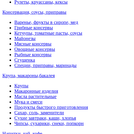
Рулеты, круассаны, кексы
Консервация, соусы, приправы
Варенье, фрукты в сиропе, мед
Грибные консервы
Кетчупы, томатные пасты, соусы
Майонезы
Мясные консервы
Овощные консервы
Рыбные консервы
Сгущенка
Специи, приправы, маринады
Крупа, макароны,бакалея
Крупы
Макаронные изделия
Масла растительные
Мука и смеси
Продукты быстрого приготовления
Сахар, соль, заменители
Сухие завтраки, каши, хлопья
Чипсы, сухарики, снеки, попкорн
Напитки, чай, кофе