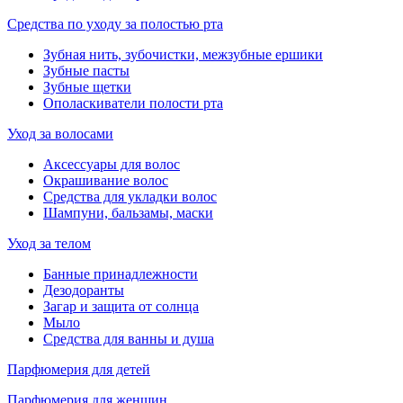
Средства по уходу за полостью рта
Зубная нить, зубочистки, межзубные ершики
Зубные пасты
Зубные щетки
Ополаскиватели полости рта
Уход за волосами
Аксессуары для волос
Окрашивание волос
Средства для укладки волос
Шампуни, бальзамы, маски
Уход за телом
Банные принадлежности
Дезодоранты
Загар и защита от солнца
Мыло
Средства для ванны и душа
Парфюмерия для детей
Парфюмерия для женщин