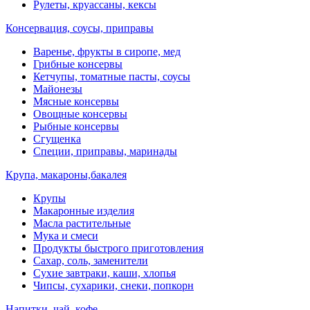
Рулеты, круассаны, кексы
Консервация, соусы, приправы
Варенье, фрукты в сиропе, мед
Грибные консервы
Кетчупы, томатные пасты, соусы
Майонезы
Мясные консервы
Овощные консервы
Рыбные консервы
Сгущенка
Специи, приправы, маринады
Крупа, макароны,бакалея
Крупы
Макаронные изделия
Масла растительные
Мука и смеси
Продукты быстрого приготовления
Сахар, соль, заменители
Сухие завтраки, каши, хлопья
Чипсы, сухарики, снеки, попкорн
Напитки, чай, кофе