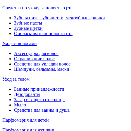
Средства по уходу за полостью рта
Зубная нить, зубочистки, межзубные ершики
Зубные пасты
Зубные щетки
Ополаскиватели полости рта
Уход за волосами
Аксессуары для волос
Окрашивание волос
Средства для укладки волос
Шампуни, бальзамы, маски
Уход за телом
Банные принадлежности
Дезодоранты
Загар и защита от солнца
Мыло
Средства для ванны и душа
Парфюмерия для детей
Парфюмерия для женщин