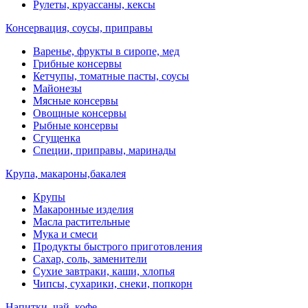
Рулеты, круассаны, кексы
Консервация, соусы, приправы
Варенье, фрукты в сиропе, мед
Грибные консервы
Кетчупы, томатные пасты, соусы
Майонезы
Мясные консервы
Овощные консервы
Рыбные консервы
Сгущенка
Специи, приправы, маринады
Крупа, макароны,бакалея
Крупы
Макаронные изделия
Масла растительные
Мука и смеси
Продукты быстрого приготовления
Сахар, соль, заменители
Сухие завтраки, каши, хлопья
Чипсы, сухарики, снеки, попкорн
Напитки, чай, кофе