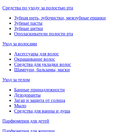
Средства по уходу за полостью рта
Зубная нить, зубочистки, межзубные ершики
Зубные пасты
Зубные щетки
Ополаскиватели полости рта
Уход за волосами
Аксессуары для волос
Окрашивание волос
Средства для укладки волос
Шампуни, бальзамы, маски
Уход за телом
Банные принадлежности
Дезодоранты
Загар и защита от солнца
Мыло
Средства для ванны и душа
Парфюмерия для детей
Парфюмерия для женщин