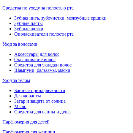
Средства по уходу за полостью рта
Зубная нить, зубочистки, межзубные ершики
Зубные пасты
Зубные щетки
Ополаскиватели полости рта
Уход за волосами
Аксессуары для волос
Окрашивание волос
Средства для укладки волос
Шампуни, бальзамы, маски
Уход за телом
Банные принадлежности
Дезодоранты
Загар и защита от солнца
Мыло
Средства для ванны и душа
Парфюмерия для детей
Парфюмерия для женщин