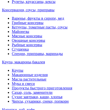
Рулеты, круассаны, кексы
Консервация, соусы, приправы
Варенье, фрукты в сиропе, мед
Грибные консервы
Кетчупы, томатные пасты, соусы
Майонезы
Мясные консервы
Овощные консервы
Рыбные консервы
Сгущенка
Специи, приправы, маринады
Крупа, макароны,бакалея
Крупы
Макаронные изделия
Масла растительные
Мука и смеси
Продукты быстрого приготовления
Сахар, соль, заменители
Сухие завтраки, каши, хлопья
Чипсы, сухарики, снеки, попкорн
Напитки, чай, кофе