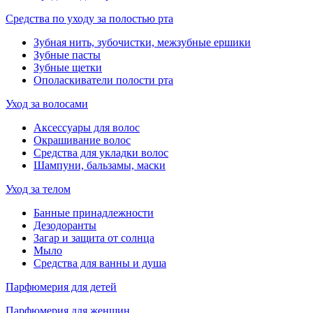
Средства по уходу за полостью рта
Зубная нить, зубочистки, межзубные ершики
Зубные пасты
Зубные щетки
Ополаскиватели полости рта
Уход за волосами
Аксессуары для волос
Окрашивание волос
Средства для укладки волос
Шампуни, бальзамы, маски
Уход за телом
Банные принадлежности
Дезодоранты
Загар и защита от солнца
Мыло
Средства для ванны и душа
Парфюмерия для детей
Парфюмерия для женщин